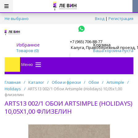
Не выбрано
Вход
|
Регистрация
+7 (965) 706-88-77
Избранное
Корзина
Калуга, Правобережный проезд, 
Товаров (
0
)
Ваша корзина пуста
Меню
Главная
/
Каталог
/
Обои и фрески
/
Обои
/
Artsimple
/
Holidays
/
ARTS13 002/1 Обои Artsimple (Holidays) 10,05x1,00
флизелин
ARTS13 002/1 ОБОИ ARTSIMPLE (HOLIDAYS)
10,05X1,00 ФЛИЗЕЛИН