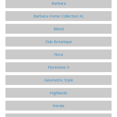
Barbara
Barbara Home Collection XL
Blend
Club Botanique
Finca
Florentine II
Geometric Style
Highlands
Kerala