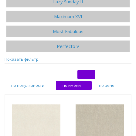
Lazy Sunday II
Maximum XVI
Most Fabulous
Perfecto V
Показать фильтр
по популярности
по имени
по цене