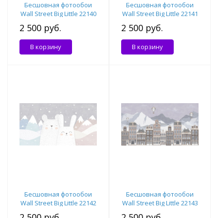
Бесшовная фотообои
Бесшовная фотообои
Wall Street Big Little 22140
Wall Street Big Little 22141
2 500 руб.
2 500 руб.
В корзину
В корзину
Бесшовная фотообои
Бесшовная фотообои
Wall Street Big Little 22142
Wall Street Big Little 22143
2 500 руб.
2 500 руб.