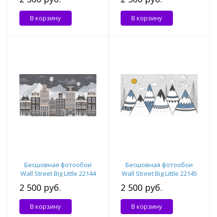
В корзину
В корзину
Бесшовная фотообои
Бесшовная фотообои
Wall Street Big Little 22144
Wall Street Big Little 22145
2 500 руб.
2 500 руб.
В корзину
В корзину