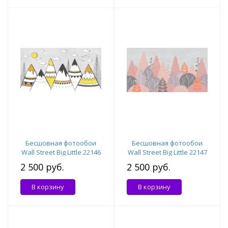
Бесшовная фотообои
Бесшовная фотообои
Wall Street Big Little 22146
Wall Street Big Little 22147
2 500 руб.
2 500 руб.
В корзину
В корзину