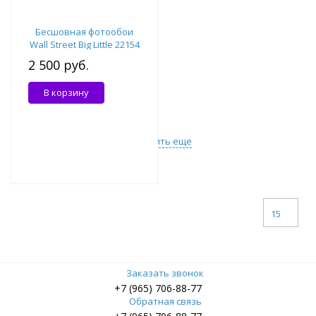
Бесшовная фотообои
Wall Street Big Little 22154
2 500 руб.
В корзину
Загрузить еще
15
Заказать звонок
+7 (965) 706-88-77
Обратная связь