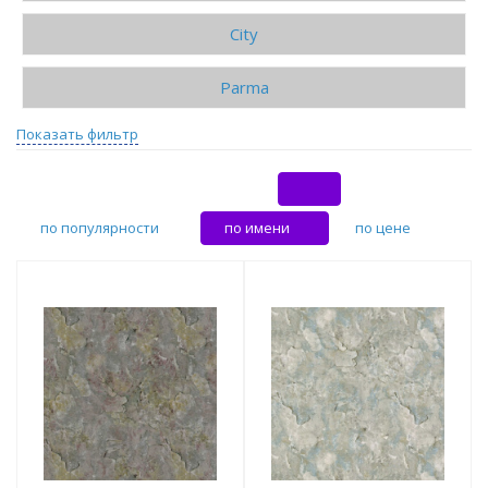
City
Parma
Показать фильтр
по популярности
по имени
по цене