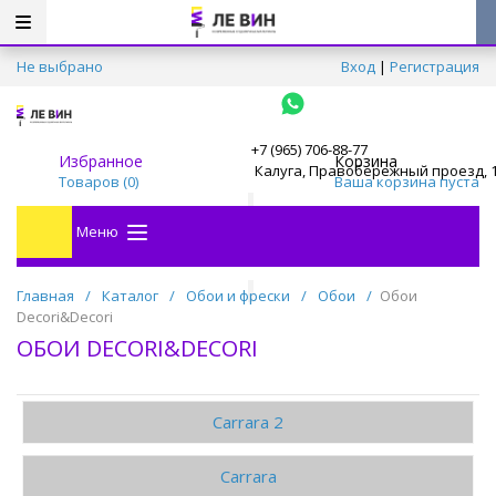
Не выбрано
Вход
|
Регистрация
+7 (965) 706-88-77
Избранное
Корзина
Калуга, Правобережный проезд, 
Товаров (
0
)
Ваша корзина пуста
Меню
Главная
/
Каталог
/
Обои и фрески
/
Обои
/
Обои
Decori&Decori
ОБОИ DECORI&DECORI
Carrara 2
Carrara