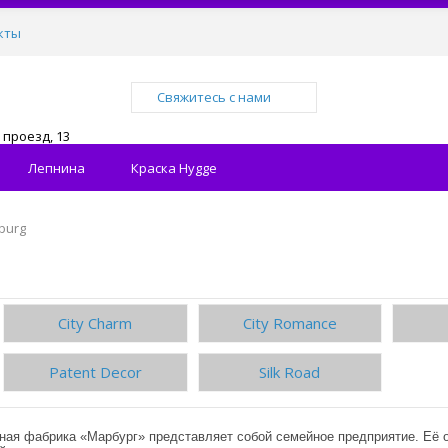
кты
Свяжитесь с нами
проезд, 13
Лепнина
Краска Hygge
burg
City Charm
City Romance
Patent Decor
Silk Road
ая фабрика «Марбург» представляет собой семейное предприятие. Её о