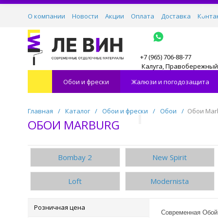
О компании
Новости
Акции
Оплата
Доставка
Конта
+7 (965) 706-88-77
Калуга, Правобережный 
Обои и фрески
Жалюзи и погодозащита
Главная
/
Каталог
/
Обои и фрески
/
Обои
/
Обои Mar
ОБОИ MARBURG
Bombay 2
New Spirit
Loft
Modernista
Розничная цена
Современная Обойн