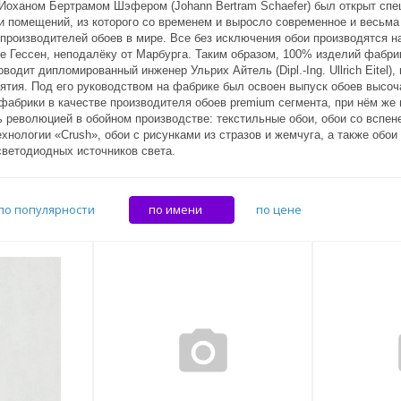
а Йоханом Бертрамом Шэфером (Johann Bertram Schaefer) был открыт сп
и помещений, из которого со временем и выросло современное и весьма
производителей обоев в мире. Все без исключения обои производятся н
 Гессен, неподалёку от Марбурга. Таким образом, 100% изделий фабрик
водит дипломированный инженер Ульрих Айтель (Dipl.-Ing. Ullrich Eitel)
ятия. Под его руководством на фабрике был освоен выпуск обоев высоч
фабрики в качестве производителя обоев premium сегмента, при нём ж
ь революцией в обойном производстве: текстильные обои, обои со вспе
хнологии «Crush», обои с рисунками из стразов и жемчуга, а также обо
светодиодных источников света.
по популярности
по имени
по цене