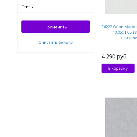
Стиль
34222 Обои Marbur
Применить
10,05x1,06 в
флизел
Очистить фильтр
4 290 руб.
В корзину