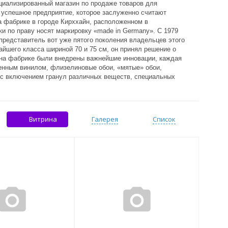
ециализированный магазин по продаже товаров для
 успешное предприятие, которое заслуженно считают
а фабрике в городе Кирххайн, расположенном в
и по праву носят маркировку «made in Germany». С 1979
, представитель вот уже пятого поколения владельцев этого
айшего класса шириной 70 и 75 см, он принял решение о
е на фабрике были внедрены важнейшие инновации, каждая
ненным винилом, флизелиновые обои, «мятые» обои,
и с включением гранул различных веществ, специальных
Витрина
Галерея
Список