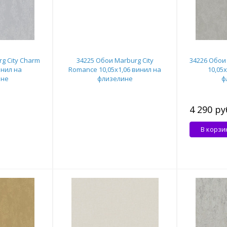
g City Charm
34225 Обои Marburg City
34226 Обои 
инил на
Romance 10,05x1,06 винил на
10,05
ине
флизелине
ф
4 290 ру
В корзи