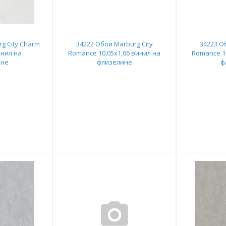
g City Charm
34222 Обои Marburg City
34223 О
инил на
Romance 10,05x1,06 винил на
Romance 10
ине
флизелине
ф