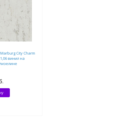
Marburg City Charm
x1,06 винил на
лизелине
б.
ну