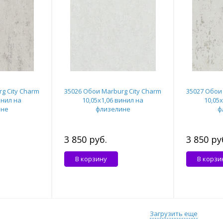
g City Charm
35026 Обои Marburg City Charm
35027 Обои 
инил на
10,05x1,06 винил на
10,05
ине
флизелине
ф
3 850 руб.
3 850 ру
В корзину
В корзи
Загрузить еще