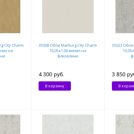
g City Charm
35008 Обои Marburg City Charm
35023 Обои 
инил на
10,05x1,06 винил на
10,05
ине
флизелине
ф
4 300 руб.
3 850 ру
В корзину
В корзи