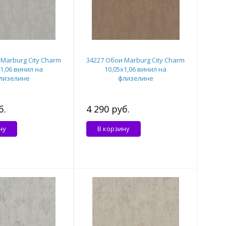
Marburg City Charm
34227 Обои Marburg City Charm
x1,06 винил на
10,05x1,06 винил на
лизелине
флизелине
б.
4 290 руб.
ну
В корзину